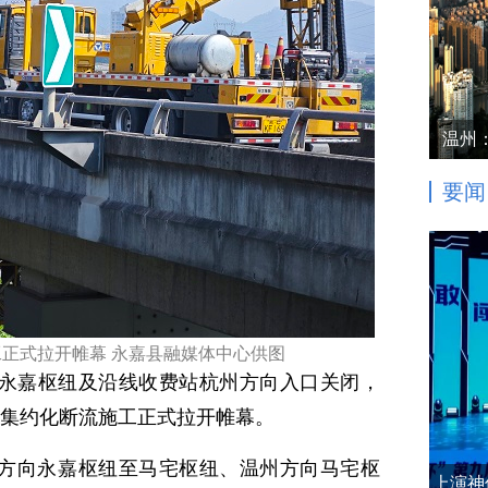
温州
要闻
正式拉开帷幕 永嘉县融媒体中心供图
温州永嘉枢纽及沿线收费站杭州方向入口关闭，
速集约化断流施工正式拉开帷幕。
方向永嘉枢纽至马宅枢纽、温州方向马宅枢
上演神