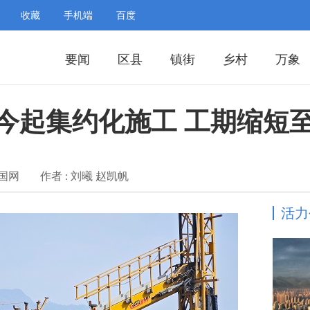
收藏
手机端
百度
要闻
区县
镇街
乡村
万象
今起集约化施工 工期缩短至
中国网
作者 : 刘曦 赵凯帆
活力