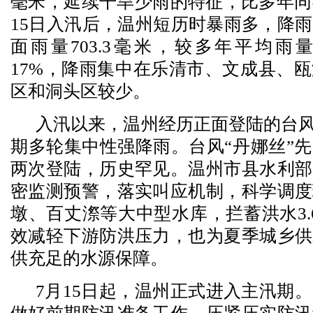
毫米，延续干旱少雨的特征，比多年同
15日入汛后，温州短历时暴雨多，降
面雨量703.3毫米，较多年平均雨量6
17%，降雨集中在乐清市、文成县、
区和洞头区较少。
入汛以来，温州经历正面登陆的台风
期多轮集中性强降雨。台风“丹娜丝”
两次登陆，历史罕见。温州市县水利部
密监测预警，落实叫应机制，科学调度
墩、百丈漈等大中型水库，拦蓄洪水3.
效减轻下游防洪压力，也为夏季城乡供
供充足的水源保障。
7月15日起，温州正式进入主汛期