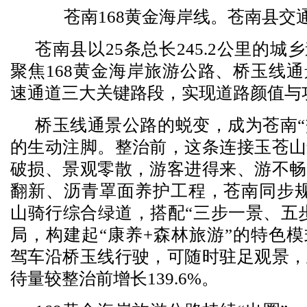
苍南168黄金海岸线。苍南县交
苍南县以25条总长245.2公里的
聚焦168黄金海岸旅游公路、桥玉线
速通道三大关键路段，实现道路颜值与
桥玉线通景公路的蜕变，成为苍南“
的生动注脚。整治前，这条连接玉苍山
破损、景观零散，游客进得来、游不畅
翻新、沥青罩面养护工程，苍南同步规
山骑行综合绿道，搭配“三步一景、五
局，构建起“康养+森林旅游”的特色
驾车沿桥玉线行驶，可随时驻足观景，
待量较整治前增长139.6%。