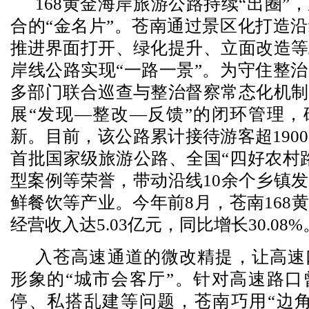
168黄金海岸旅游公路持续“出圈”
合的“金名片”。苍南通过景区化打造
推进界面打开、绿化提升、立面改造等
岸线公路实现“一路一景”。为守住整
多部门联合巡查与整治督察常态化机制
展“发现—整改—反馈”的闭环管理，
新。目前，该公路累计接待游客超190
首批国家级旅游公路、全国“四好农村
型案例等荣誉，带动沿线10余个乡镇
鲜餐饮等产业。今年前8月，苍南168
经营收入达5.03亿元，同比增长30.08%
入苍高速通道的微改精提，让高速
形象的“城市会客厅”。针对高速路口
停、私搭乱建等问题，苍南巧用“边角