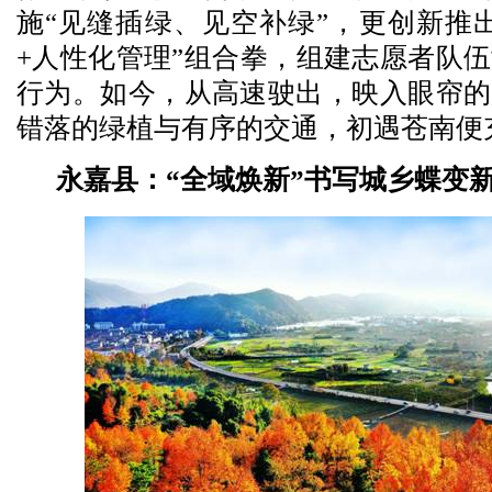
施“见缝插绿、见空补绿”，更创新推
+人性化管理”组合拳，组建志愿者队
行为。如今，从高速驶出，映入眼帘的
错落的绿植与有序的交通，初遇苍南便
永嘉县：“全域焕新”书写城乡蝶变