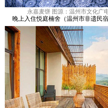
永嘉麦饼 图源：温州市文化广
晚上入住悦庭楠舍（温州市非遗民