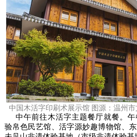
中国木活字印刷术展示馆 图源：温州
中午前往木活字主题餐厅就餐。
午
验帛色民艺馆、活字源妙趣博物馆、东
未见山非遗体验基地（市级非遗体验基