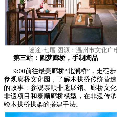
迷途·七厝 图源：温州市文化广
第三站：圆梦廊桥，手制陶品
9:00前往最美廊桥“北涧桥”，走碇
参观廊桥文化园，了解木拱桥传统营造
的故事；参观泰顺非遗展馆、廊桥文化
非遗项目和泰顺廊桥模型，在非遗传承
验木拱桥拱架的搭建手法。