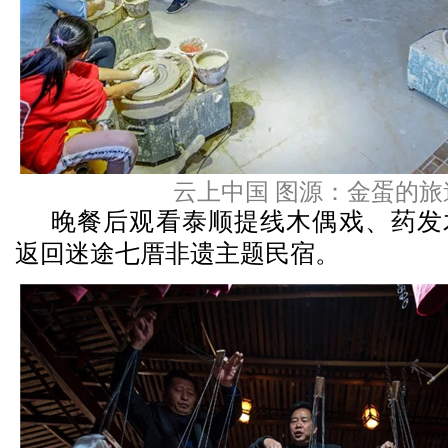
云上中国 图源：金蛋的旅
晚餐后观看泰顺提线木偶戏、药发
返回迷途七厝非遗主题民宿。