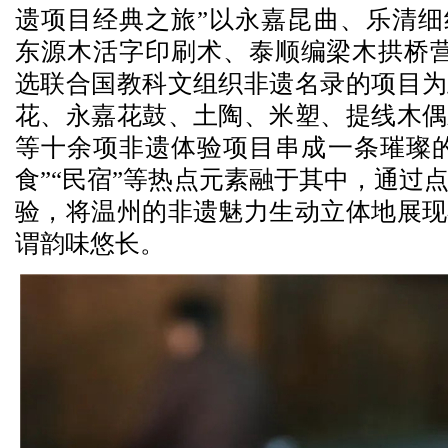
遗项目经典之旅”以永嘉昆曲、乐清细
东源木活字印刷术、泰顺编梁木拱桥营
选联合国教科文组织非遗名录的项目为
花、永嘉花鼓、土陶、米塑、提线木偶
等十余项非遗体验项目串成一条璀璨的
食”“民宿”等热点元素融于其中，通过
验，将温州的非遗魅力生动立体地展现
谓韵味悠长。