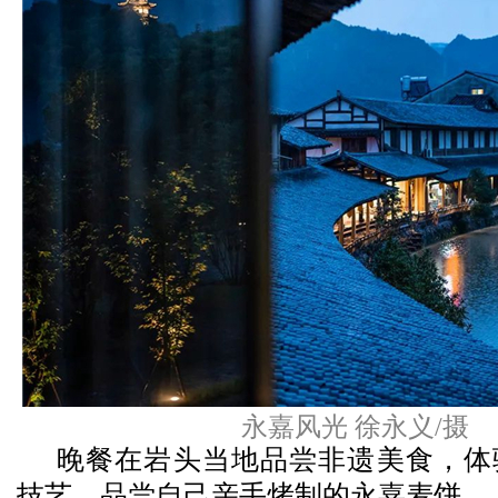
永嘉风光 徐永义/摄
晚餐在岩头当地品尝非遗美食，体
技艺，品尝自己亲手烤制的永嘉麦饼。