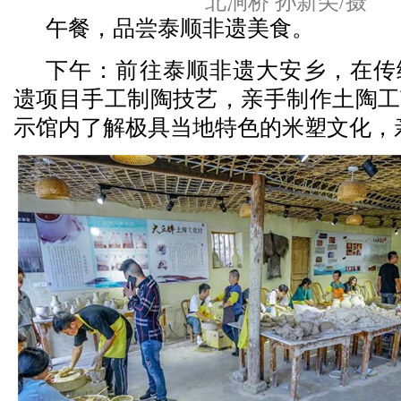
北涧桥 孙新尖/摄
午餐，品尝泰顺非遗美食。
下午：前往泰顺非遗大安乡，在传
遗项目手工制陶技艺，亲手制作土陶工
示馆内了解极具当地特色的米塑文化，