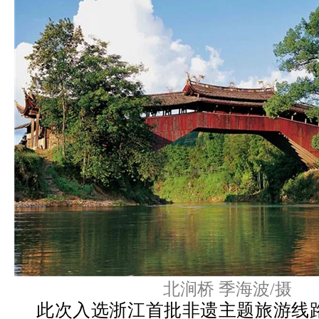
北涧桥 季海波/摄
此次入选浙江首批非遗主题旅游线