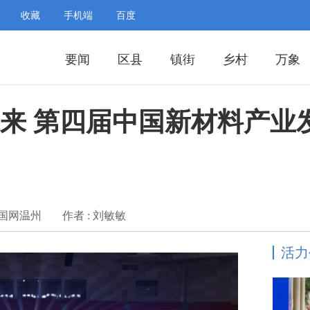
收藏
手机端
百度
要闻
区县
镇街
乡村
万象
未来 第四届中国新材料产业
中国网温州
作者 : 刘敏敏
活力