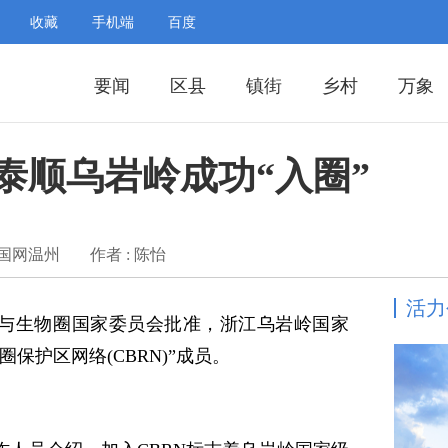
收藏
手机端
百度
要闻
区县
镇街
乡村
万象
泰顺乌岩岭成功“入圈”
中国网温州
作者 : 陈怡
活力
与生物圈国家委员会批准，浙江乌岩岭国家
保护区网络(CBRN)”成员。