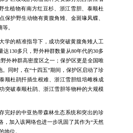
护野生植物有南方红豆杉、浙江雪胆、泰顺杜
点保护野生动物有黄腹角雉、金斑喙凤蝶、
麂等。
大学的精准指导下，成功突破黄腹角雉人工
达130多只，野外种群数量从80年代的30多
角雉野外种群高密度区之一；保护区更是全国唯
地。同时，在“十四五”期间，保护区启动了珍
泰顺杜鹃扦插生根难、浙江雪胆组培雌株成
功突破泰顺杜鹃、浙江雪胆等物种的大规模
存完好的中亚热带森林生态系统和突出的珍
络，加入该网络也进一步巩固了其作为“天然
”的地位。