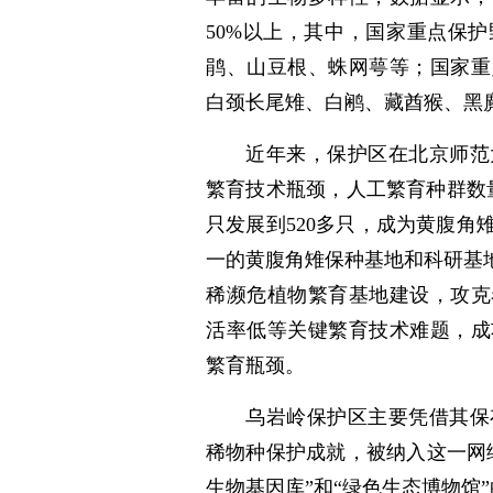
50%以上，其中，国家重点保
鹃、山豆根、蛛网萼等；国家重
白颈长尾雉、白鹇、藏酋猴、黑
近年来，保护区在北京师范
繁育技术瓶颈，人工繁育种群数量
只发展到520多只，成为黄腹
一的黄腹角雉保种基地和科研基
稀濒危植物繁育基地建设，攻克
活率低等关键繁育技术难题，成
繁育瓶颈。
乌岩岭保护区主要凭借其保
稀物种保护成就，被纳入这一网
生物基因库”和“绿色生态博物馆