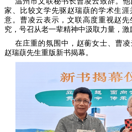
温州市文联秘书长曹凌云致辞。他
家、比较文学先驱赵瑞蕻的学术生涯
意。曹凌云表示，文联高度重视赵先
究，号召从老一辈精神中汲取力量，激
在庄重的氛围中，赵蘅女士、曹凌
赵瑞蕻先生重版新书揭幕。