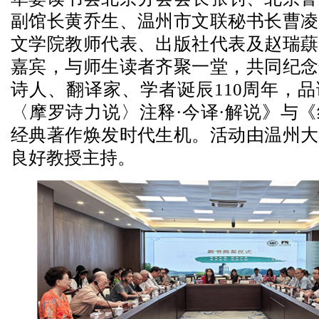
副馆长黄乔生、温州市文联秘书长曹凌
文学院教师代表、出版社代表及赵瑞蕻
嘉宾，与师生读者齐聚一堂，共同纪念
诗人、翻译家、学者诞辰110周年，
〈摩罗诗力说〉注释·今译·解说》与
经典著作焕发时代生机。活动由温州大
良好教授主持。