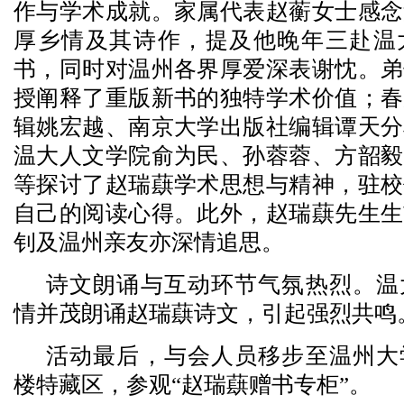
作与学术成就。家属代表赵蘅女士感念
厚乡情及其诗作，提及他晚年三赴温
书，同时对温州各界厚爱深表谢忱。弟
授阐释了重版新书的独特学术价值；春
辑姚宏越、南京大学出版社编辑谭天分
温大人文学院俞为民、孙蓉蓉、方韶毅
等探讨了赵瑞蕻学术思想与精神，驻校
自己的阅读心得。此外，赵瑞蕻先生生
钊及温州亲友亦深情追思。
诗文朗诵与互动环节气氛热烈。温
情并茂朗诵赵瑞蕻诗文，引起强烈共鸣
活动最后，与会人员移步至温州大
楼特藏区，参观“赵瑞蕻赠书专柜”。