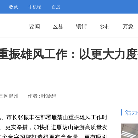
收藏
手机端
百度
要闻
区县
镇街
乡村
万象
重振雄风工作：以更大力度
中国网温州
作者 : 叶凝碧
活力
书记、市长张振丰在部署雁荡山重振雄风工作时
、更实举措，加快推进雁荡山旅游高质量发
这个金字招牌打造得更有含金量、更有吸引