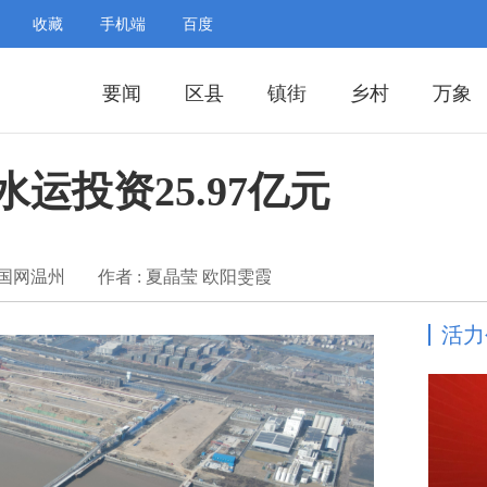
收藏
手机端
百度
要闻
区县
镇街
乡村
万象
水运投资25.97亿元
中国网温州
作者 : 夏晶莹 欧阳雯霞
活力