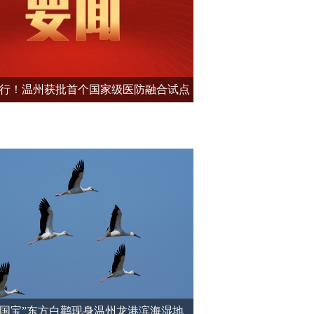
行！温州获批首个国家级医防融合试点
城市
界国宝”东方白鹳现身温州龙港滨海湿地