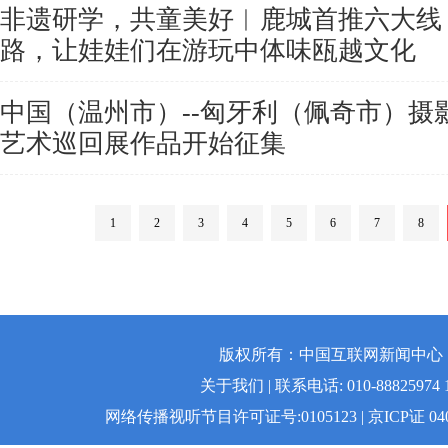
非遗研学，共童美好︱鹿城首推六大线
路，让娃娃们在游玩中体味瓯越文化
中国（温州市）--匈牙利（佩奇市）摄
艺术巡回展作品开始征集
1
2
3
4
5
6
7
8
版权所有：中国互联网新闻中心 | 
关于我们 | 联系电话: 010-88825974 1
网络传播视听节目许可证号:0105123 | 京ICP证 04008